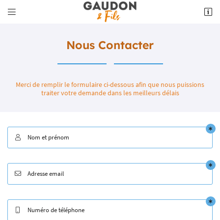


5 place du Foirail
23220 Bonnat
05 55 62 10 18
Nous Contacter
Merci de remplir le formulaire ci-dessous afin que nous puissions
traiter votre demande dans les meilleurs délais
Nom et prénom

Adresse email de réception

Adresse email

Recopier le code ci-contre

Rafraîchir le captcha

Numéro de téléphone
