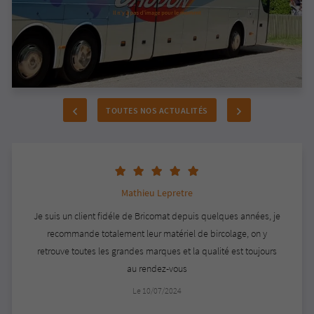
souhaitons une agréable visite sur notre site, à bientôt.
Nous vous 
L'équipe de Gaudon et Fils
TOUTES NOS ACTUALITÉS
Mathieu Lepretre
Je suis un client fidéle de Bricomat depuis quelques années, je
recommande totalement leur matériel de bircolage, on y
retrouve toutes les grandes marques et la qualité est toujours
au rendez-vous
Le 10/07/2024