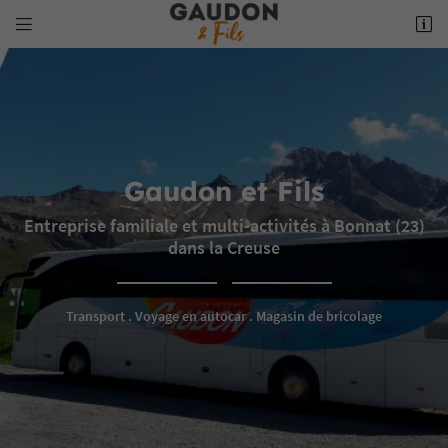


5 place du Foirail
23220 Bonnat
05 55 62 10 18
Gaudon et Fils
Entreprise familiale et multi-activités à Bonnat (23)
dans la Creuse
Adresse email de réception

Transport . Voyage en autocar . Magasin de bricolage
Recopier le code ci-contre

Rafraîchir le captcha
