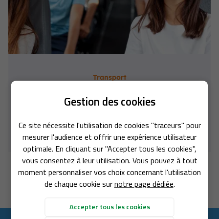
Transport
Nous vous proposons nos services pour effectuer tous types de
Gestion des cookies
transports en groupe et réaliser vos transports réguliers ou
Une question
ponctuels ; transfert aéroport, stade, piscine, ramassage
scolaire...
Ce site nécessite l'utilisation de cookies "traceurs" pour
ACCUEIL
Entreprise de transport à Bonnat (23) dans la Creuse
mesurer l'audience et offrir une expérience utilisateur
05 55 62 10 18
optimale. En cliquant sur "Accepter tous les cookies",
SPORT EN AUTOCAR
vous consentez à leur utilisation. Vous pouvez à tout
moment personnaliser vos choix concernant l'utilisation
OLAGE & MATÉRIAUX
de chaque cookie sur
notre page dédiée
.
OTRE CATALOGUE
Rejoignez-nous
Accepter tous les cookies
AVIS