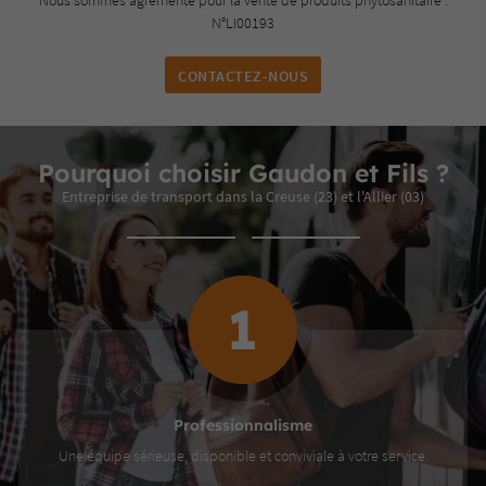
N°LI00193
CONTACTEZ-NOUS
Pourquoi choisir Gaudon et Fils ?
Entreprise de transport dans la Creuse (23) et l'Allier (03)
nnalisme
Conf
 et conviviale à votre service.
Nos autocars tout confort dispos