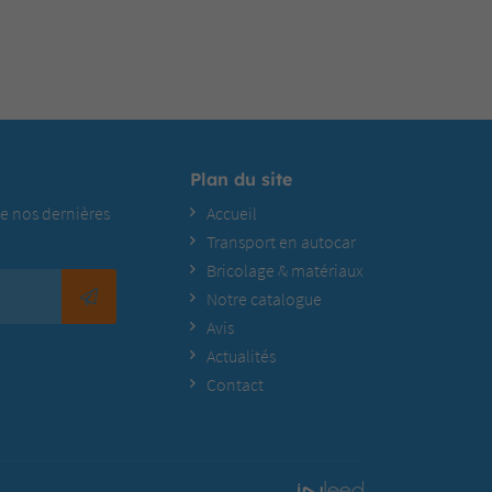
Plan du site
e nos dernières
Accueil
Transport en autocar
Bricolage & matériaux
Notre catalogue
Avis
Actualités
Contact