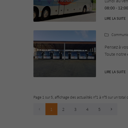
Lundi au ven
pour facilit
08:00 - 12:00
Nous vous so
LIRE LA SUITE
Samedi :
L'équipe de 
08:00 - 12:00
Communic

Vous pouvez 
Pour toutes 
Pensez à vos
de contact 
Toute notre
Pensez à nou
pour facilit
LIRE LA SUITE
Nous vous so
L'équipe de 
Page 1 sur 5,
affichage des actualités
n°1 à n°5 sur un total
1
2
3
4
5