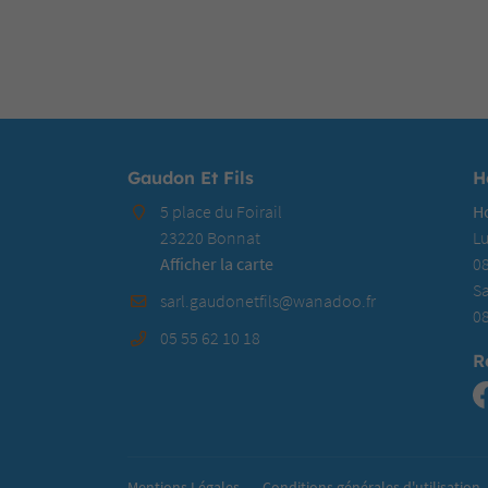
Gaudon Et Fils
H
5 place du Foirail
H
23220 Bonnat
Lu
Afficher la carte
08
S
08
05 55 62 10 18
R
Mentions Légales
Conditions générales d'utilisation