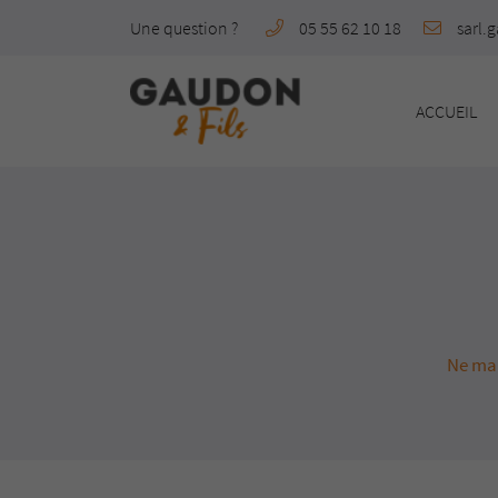
Une question ?
05 55 62 10 18
5 place du Foirail
23220 Bonnat
05 55 62 10 18
ACCUEIL
Ne man
Adresse email de réception
