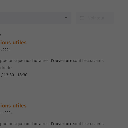
Voir tout

 l'adresse
le formulaire
s
ions utiles
et 2024
appelons que
nos horaires d'ouverture
sont les suivants:
dredi :
 / 13:30 - 18:30
 / 14:00 - 18:00
retrouver tous nos produits sur
notre page dédiée.
ions utiles
questions, n'hésitez pas à nous contacter via notre formulaire
ier 2024
ou par téléphone au
05 55 62 10 18
.
appelons que
nos horaires d'ouverture
sont les suivants:
s ajouter (
sarl.gaudonetfils@wanadoo.fr
) à vos adresses