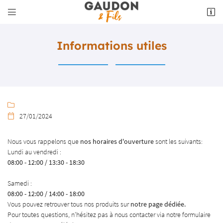


5 place du Foirail
23220 Bonnat
05 55 62 10 18
Informations utiles

27/01/2024

Nous vous rappelons que
nos horaires d'ouverture
sont les suivants:
Lundi au vendredi :
Adresse email de réception

08:00 - 12:00 / 13:30 - 18:30
Recopier le code ci-contre

Samedi :
08:00 - 12:00 / 14:00 - 18:00
Rafraîchir le captcha

Vous pouvez retrouver tous nos produits sur
notre page dédiée.
Pour toutes questions, n'hésitez pas à nous contacter via notre formulaire