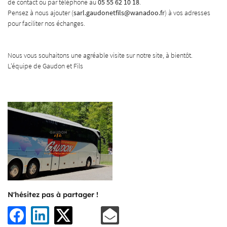
de contact ou par téléphone au
05 55 62 10 18
.
Pensez à nous ajouter (
sarl.gaudonetfils@wanadoo.fr
) à vos adresses
pour faciliter nos échanges.
En cochant cette case, vous consentez à recevoir nos propositions commerciales à l'adresse
email indiqué ci-dessus. Vous pouvez vous désinscrire à tout moment en utilisant
le
Nous vous souhaitons une agréable visite sur notre site, à bientôt.
formulaire de désinscription
.
L'équipe de Gaudon et Fils
INSCRIPTION
N'hésitez pas à partager !
Une question