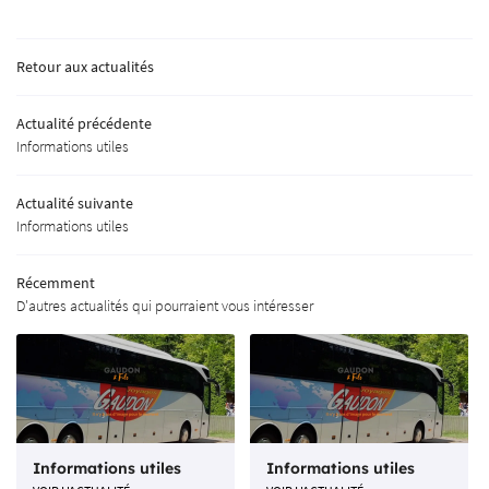
ACCUEIL
05 55 62 10 18
Retour aux actualités
SPORT EN AUTOCAR
Actualité précédente
OLAGE & MATÉRIAUX
Informations utiles
OTRE CATALOGUE
Rejoignez-nous
Actualité suivante
AVIS
Informations utiles
ACTUALITÉS
Récemment
D'autres actualités qui pourraient vous intéresser
Restez inform
CONTACT
INSCRIPTION NEWS
Informations utiles
Informations utiles