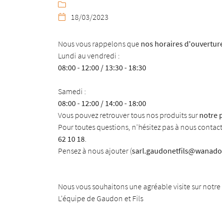
Recopier le code ci-contre


18/03/2023

Rafraîchir le captcha

Nous vous rappelons que
nos horaires d'ouvertur
En cochant cette case, vous consentez à recevoir nos propositions commerciales à
Lundi au vendredi :
email indiqué ci-dessus. Vous pouvez vous désinscrire à tout moment en utilisant
08:00 - 12:00 / 13:30 - 18:30
de désinscription
.
Samedi :
INSCRIPTION
08:00 - 12:00 / 14:00 - 18:00
Vous pouvez retrouver tous nos produits sur
notre 
Pour toutes questions, n'hésitez pas à nous contac
62 10 18
.
Pensez à nous ajouter (
sarl.gaudonetfils@wanado
Nous vous souhaitons une agréable visite sur notre s
L'équipe de Gaudon et Fils