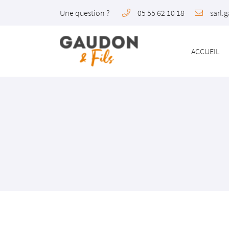
Une question ?
05 55 62 10 18
5 place du Foirail
23220 Bonnat
05 55 62 10 18
ACCUEIL
Adresse email de réception
