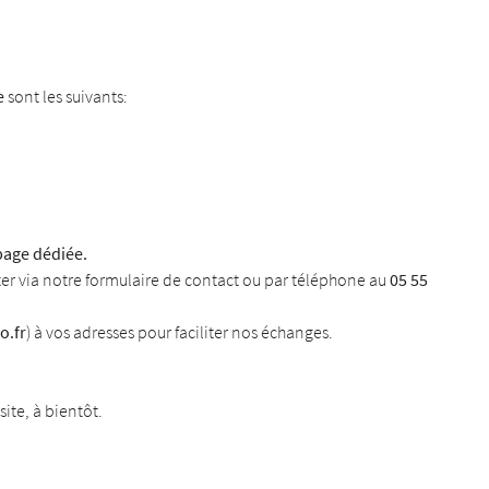
e
sont les suivants:
 l'adresse
le formulaire
page dédiée.
ter via notre formulaire de contact ou par téléphone au
05 55
o.fr
) à vos adresses pour faciliter nos échanges.
ite, à bientôt.