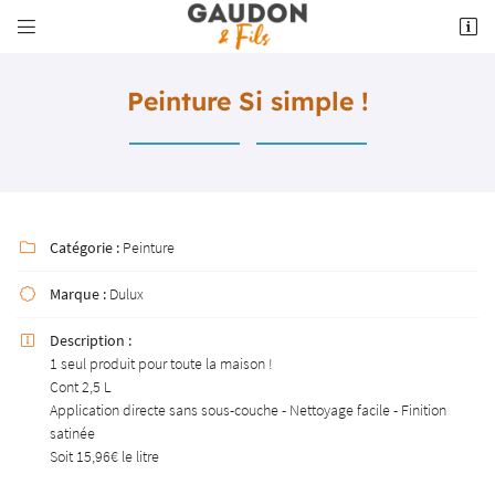


5 place du Foirail
23220 Bonnat
05 55 62 10 18
Peinture Si simple !
Catégorie :
Peinture

Marque :
Dulux

Adresse email de réception

Description :

1 seul produit pour toute la maison !
Cont 2,5 L
Recopier le code ci-contre

Application directe sans sous-couche - Nettoyage facile - Finition
satinée
Rafraîchir le captcha

Soit 15,96€ le litre