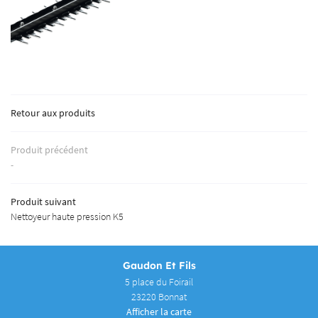
OLAGE & MATÉRIAUX
OTRE CATALOGUE
Rejoignez-nous
AVIS
Retour aux produits
ACTUALITÉS
Restez inform
CONTACT
Produit précédent
-
INSCRIPTION NEWS
Produit suivant
Nettoyeur haute pression K5
Gaudon Et Fils
5 place du Foirail
23220 Bonnat
Afficher la carte