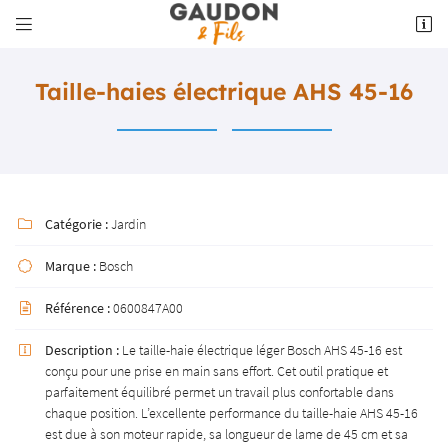


5 place du Foirail
23220 Bonnat
05 55 62 10 18
Taille-haies électrique AHS 45-16
Catégorie :
Jardin

Marque :
Bosch

Adresse email de réception

Référence :
0600847A00

Description :
Le taille-haie électrique léger Bosch AHS 45-16 est

Recopier le code ci-contre

conçu pour une prise en main sans effort. Cet outil pratique et
parfaitement équilibré permet un travail plus confortable dans
Rafraîchir le captcha

chaque position. L’excellente performance du taille-haie AHS 45-16
est due à son moteur rapide, sa longueur de lame de 45 cm et sa