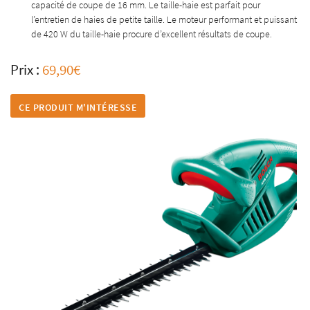
capacité de coupe de 16 mm. Le taille-haie est parfait pour
l’entretien de haies de petite taille. Le moteur performant et puissant
de 420 W du taille-haie procure d’excellent résultats de coupe.
En cochant cette case, vous consentez à recevoir nos propositions commerciales à l'adresse
Prix :
69,90€
email indiqué ci-dessus. Vous pouvez vous désinscrire à tout moment en utilisant
le
formulaire de désinscription
.
CE PRODUIT M'INTÉRESSE
INSCRIPTION
Une question
ACCUEIL
05 55 62 10 18
SPORT EN AUTOCAR